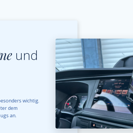
gne
und
besonders wichtig.
lter dem
ugs an.