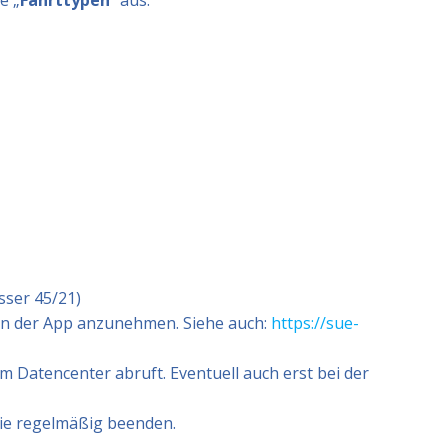
e „
Fahrttypen
“ aus.
sser 45/21)
on der App anzunehmen. Siehe auch:
https://sue-
 Datencenter abruft. Eventuell auch erst bei der
wie regelmäßig beenden.