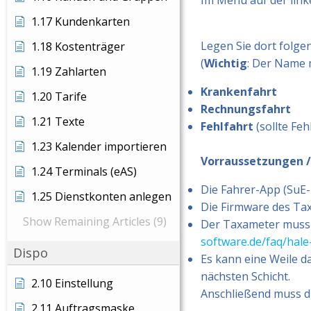
Im Menü auf der linke
1.17 Kundenkarten
Legen Sie dort folgen
1.18 Kostenträger
(
Wichtig
: Der Name 
1.19 Zahlarten
Krankenfahrt
1.20 Tarife
Rechnungsfahrt
1.21 Texte
Fehlfahrt
(sollte Feh
1.23 Kalender importieren
Vorraussetzungen /
1.24 Terminals (eAS)
Die Fahrer-App (SuE
1.25 Dienstkonten anlegen
Die Firmware des Ta
Show Remaining Articles (9)
Der Taxameter muss 
software.de/faq/hal
Dispo
Es kann eine Weile d
nächsten Schicht.
2.10 Einstellung
Anschließend muss di
2.11 Auftragsmaske