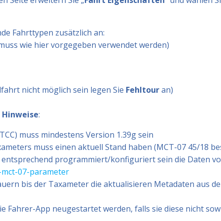
n Seite erweitern Sie „
Fahrt Eigenschaften
“ und wählen Si
de Fahrttypen zusätzlich an:
muss wie hier vorgegeben verwendet werden)
lfahrt nicht möglich sein legen Sie
Fehltour
an)
 Hinweise
:
-TCC) muss mindestens Version 1.39g sein
xameters muss einen aktuell Stand haben (MCT-07 45/18 be
entsprechend programmiert/konfiguriert sein die Daten v
e-mct-07-parameter
auern bis der Taxameter die aktualisieren Metadaten aus dem
e Fahrer-App neugestartet werden, falls sie diese nicht so